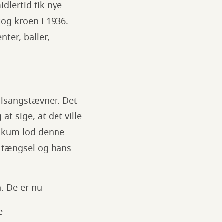
dlertid fik nye
tog kroen i 1936.
ter, baller,
 alsangstævner. Det
at sige, at det ville
blikum lod denne
rs fængsel og hans
. De er nu
e