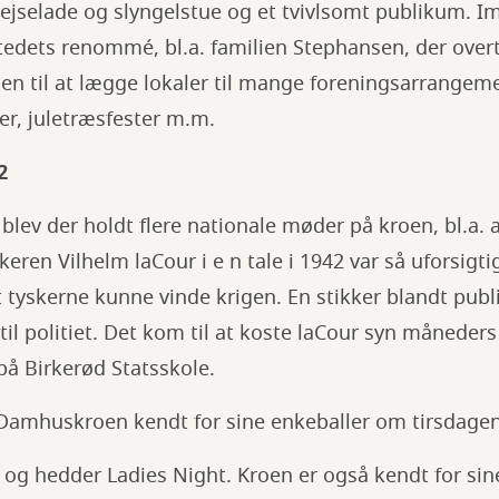
ejselade og slyngelstue og et tvivlsomt publikum. Imi
stedets renommé, bl.a. familien Stephansen, der over
en til at lægge lokaler til mange foreningsarrangemen
ger, juletræsfester m.m.
2
lev der holdt flere nationale møder på kroen, bl.a.
keren Vilhelm laCour i e n tale i 1942 var så uforsigtig 
at tyskerne kunne vinde krigen. En stikker blandt pu
 til politiet. Det kom til at koste laCour syn månede
 på Birkerød Statsskole.
v Damhuskroen kendt for sine enkeballer om tirsdagen
en og hedder Ladies Night. Kroen er også kendt for sin