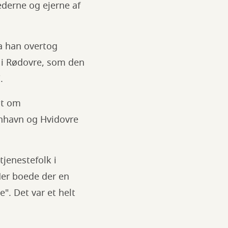
derne og ejerne af
a han overtog
 i Rødovre, som den
.
dt om
enhavn og Hvidovre
jenestefolk i
Her boede der en
. Det var et helt