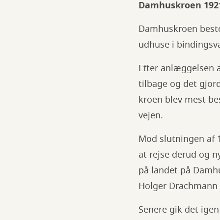
Damhuskroen 192
Damhuskroen bestod
udhuse i bindingsvæ
Efter anlæggelsen a
tilbage og det gjor
kroen blev mest bes
vejen.
Mod slutningen af 
at rejse derud og 
på landet på Damhus
Holger Drachmann o
Senere gik det ige