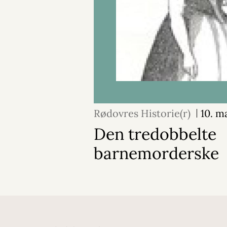
Rødovres Historie(r)
10. m
Den tredobbelte
barnemorderske