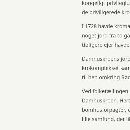
kongeligt privileg
de priviligerede kr
I 1728 havde kroma
noget jord fra to 
tidligere ejer havd
Damhuskroens jord 
krokomplekset samt
til hen omkring Rø
Ved folketællingen 
Damhuskroen. Herti
bomhusforpagter, d
lille samfund, der 