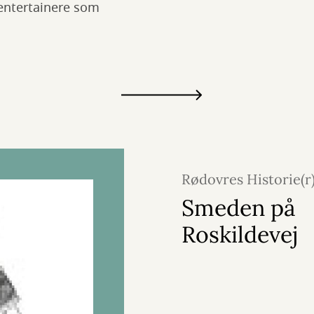
 entertainere som
Rødovres Historie(r
2024
Smeden på
Roskildevej