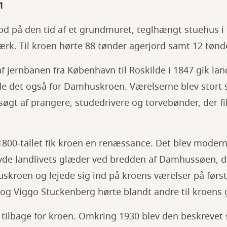
1
 på den tid af et grundmuret, teglhængt stuehus i t
rk. Til kroen hørte 88 tønder agerjord samt 12 tønd
f jernbanen fra København til Roskilde i 1847 gik lan
de det også for Damhuskroen. Værelserne blev stort s
øgt af prangere, studedrivere og torvebønder, der fik
1800-tallet fik kroen en renæssance. Det blev moder
nyde landlivets glæder ved bredden af Damhussøen, d
kroen og lejede sig ind på kroens værelser på først
g Viggo Stuckenberg hørte blandt andre til kroens 
n tilbage for kroen. Omkring 1930 blev den beskreve