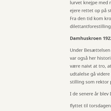
lurvet knejpe med r
ejere rettet op på 
Fra den tid kom kro
dilettantforestillin
Damhuskroen 192
Under Besættelsen b
var også her histori
være naivt at tro, 
udtalelse gå videre
stilling som rektor
I de senere år ble
flyttet til torsdag