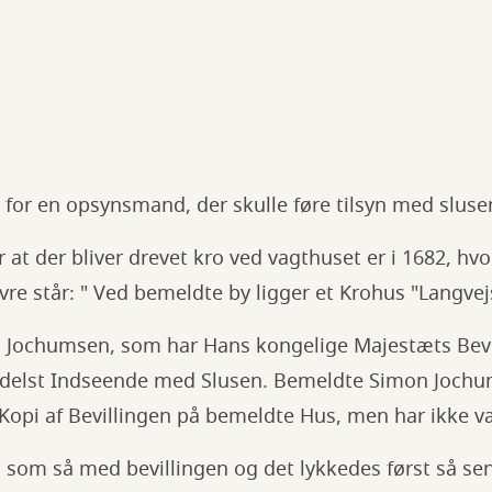
g for en opsynsmand, der skulle føre tilsyn med slu
 at der bliver drevet kro ved vagthuset er i 1682, hvo
vre står: " Ved bemeldte by ligger et Krohus "Langve
 Jochumsen, som har Hans kongelige Majestæts Bevil
medelst Indseende med Slusen. Bemeldte Simon Jochu
Kopi af Bevillingen på bemeldte Hus, men har ikke vær
 som så med bevillingen og det lykkedes først så sen