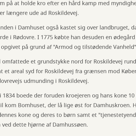
ium på at holde kro efter en hård kamp med myndighe
oer længere ude ad Roskildevej.
nden i Damhuset også kastet sig over landbruget, d
gårde i Rødovre. I 1775 købte han desuden en ødegård
e opgivet på grund af "Armod og tilstødende Vanheld"
omfattede et grundstykke nord for Roskildevej run
 et areal syd for Roskildevej fra grænsen mod Køb
dovrevejs udmunding i Roskildevej.
i 1834 boede der foruden kroejeren og hans kone 10 t
l kom Bomhuset, der lå lige øst for Damhuskroen. 
ennes kone og deres to børn samt et "tjenestetyende"
lå ved dette hjørne af Damhussøen.