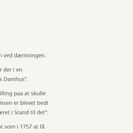
sen ved dæmningen.
r der i en
js Damhus".
ling paa at skulle
msen er blevet bedt
et i Stand til det".
t som i 1757 at få