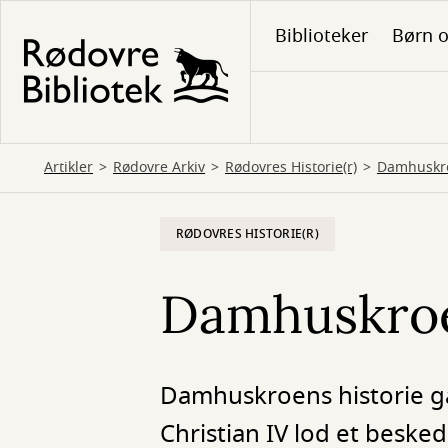
Gå
Biblioteker
Børn o
til
hovedindhold
Artikler
Rødovre Arkiv
Rødovres Historie(r)
Damhuskroe
RØDOVRES HISTORIE(R)
Damhuskroen
Damhuskroens historie går 
Christian IV lod et besk