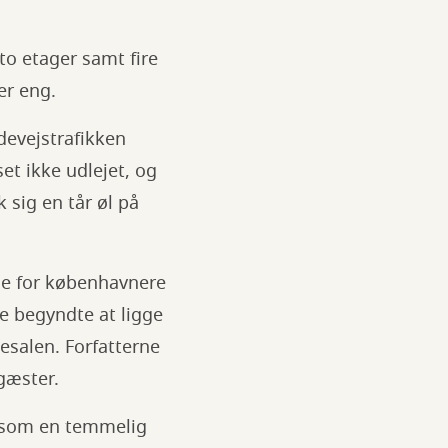
o etager samt fire
er eng.
devejstrafikken
et ikke udlejet, og
 sig en tår øl på
ne for københavnere
e begyndte at ligge
esalen. Forfatterne
gæster.
t som en temmelig