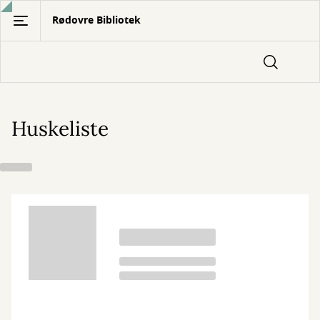
Gå
Rødovre Bibliotek
til
hovedindhold
Huskeliste