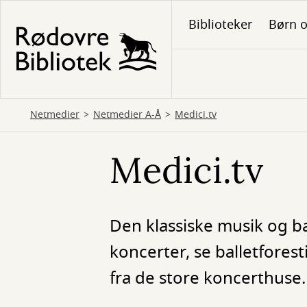
Gå
Biblioteker
Børn o
til
hovedindhold
Netmedier
Netmedier A-Å
Medici.tv
Medici.tv
Den klassiske musik og ba
koncerter, se balletfores
fra de store koncerthuse.