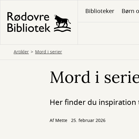
Gå
Biblioteker
Børn o
til
hovedindhold
Artikler
Mord i serier
Mord i seri
Her finder du inspiration t
Af
Mette
25. februar 2026