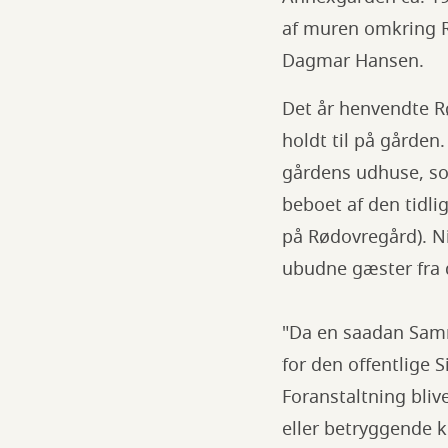
af muren omkring Rø
Dagmar Hansen.
Det år henvendte Rø
holdt til på gården
gårdens udhuse, so
beboet af den tidli
på Rødovregård). N
ubudne gæster fra 
"Da en saadan Samm
for den offentlige 
Foranstaltning bliv
eller betryggende ko