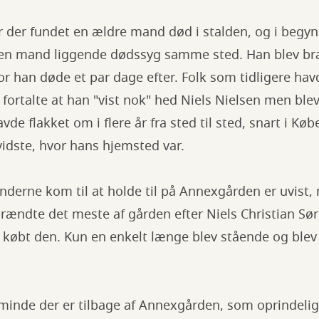
ar der fundet en ældre mand død i stalden, og i begyn
n mand liggende dødssyg samme sted. Han blev brag
 han døde et par dage efter. Folk som tidligere hav
rtalte at han "vist nok" hed Niels Nielsen men blev
de flakket om i flere år fra sted til sted, snart i Kø
idste, hvor hans hjemsted var.
erne kom til at holde til på Annexgården er uvist, m
 brændte det meste af gården efter Niels Christian Sø
købt den. Kun en enkelt længe blev stående og blev
 minde der er tilbage af Annexgården, som oprindeli