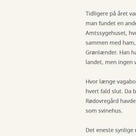
Tidligere på året v
man fundet en ande
Amtssygehuset, hvor
sammen med ham, fo
Grønlænder. Han hav
landet, men ingen v
Hvor længe vagabond
hvert fald slut. Da
Rødovregård havde 
som svinehus.
Det eneste synlige