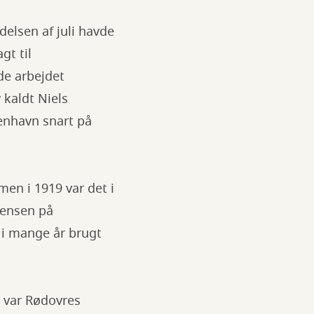
delsen af juli havde
t til
de arbejdet
 kaldt Niels
benhavn snart på
en i 1919 var det i
rensen på
 i mange år brugt
g var Rødovres