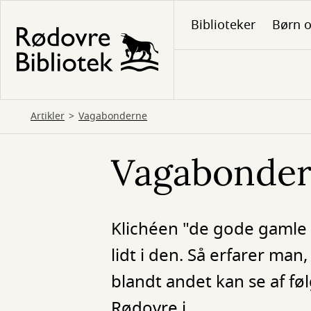
Gå
Biblioteker
Børn o
til
hovedindhold
Artikler
Vagabonderne
Vagabonde
Klichéen "de gode gamle 
lidt i den. Så erfarer man
blandt andet kan se af f
Rødovre i