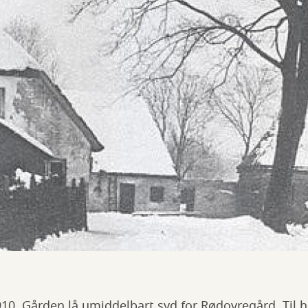
0. Gården lå umiddelbart syd for Rødovregård. Til hø