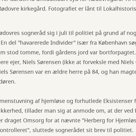
dovre kirkegård. Fotografiet er lånt til Lokalhistori
dovres sogneråd sig i juli til politiet på grund af n
. En del "havarerede Individer" især fra København søg
m stod tomme, fordi gårdens jord var bortforpagtet.
gere ejer, Niels Sørensen (ikke at forveksle med Niels
iels Sørensen var en ældre herre på 84, og han magte
døren.
enstuvning af hjemløse og forhutlede Eksistenser 
Sikkerhed, tillader man sig at anmode om, at der ved P
er draget Omsorg for at nævnte "Herberg for Hjemløse
ntrolleret", sluttede sognerådet sit brev til politiet.