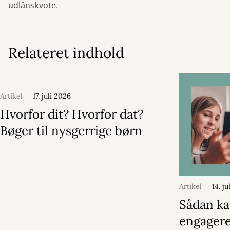
udlånskvote.
Relateret indhold
Artikel
17. juli 2026
Hvorfor dit? Hvorfor dat?
Bøger til nysgerrige børn
Artikel
14. j
Sådan ka
engagere 