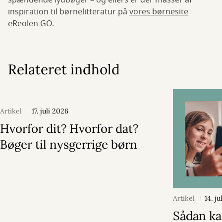
spændende lydbøger – og ellers er der masser af
inspiration til børnelitteratur på
vores børnesite
eReolen GO.
Relateret indhold
Artikel
17. juli 2026
Hvorfor dit? Hvorfor dat?
Bøger til nysgerrige børn
Artikel
14. j
Sådan ka