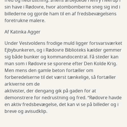
fred og nedrustning. Imens arbejdede Henry Heerup i
sin have i Rødovre, hvor atombomberne sneg sig ind i
billederne og gjorde ham til en af fredsbevægelsens
foretrukne malere.
Af Katinka Agger
Under Vestvoldens frodige muld ligger forsvarsværket
Ejbybunkeren, og i Rødovre Biblioteks kælder gemmer
sig både bunker og kommandocentral. Få steder kan
man som i Rødovre se sporene efter Den Kolde Krig.
Men mens den gamle beton fortæller om
forberedelserne til det værst tænkelige, så fortæller
arkiverne om de
aktivister, der dengang gik på gaden for at
demonstrere for nedrustning og fred. “Rødovre havde
en aktiv fredsbevægelse, det kan vi se på billeder og i
breve og avisudklip.