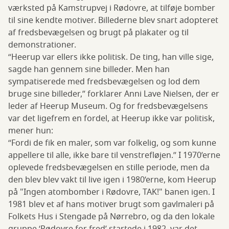
værksted på Kamstrupvej i Rødovre, at tilføje bomber
til sine kendte motiver. Billederne blev snart adopteret
af fredsbevægelsen og brugt på plakater og til
demonstrationer.
“Heerup var ellers ikke politisk. De ting, han ville sige,
sagde han gennem sine billeder. Men han
sympatiserede med fredsbevægelsen og lod dem
bruge sine billeder,” forklarer Anni Lave Nielsen, der er
leder af Heerup Museum. Og for fredsbevægelsens
var det ligefrem en fordel, at Heerup ikke var politisk,
mener hun:
“Fordi de fik en maler, som var folkelig, og som kunne
appellere til alle, ikke bare til venstrefløjen.” I 1970’erne
oplevede fredsbevægelsen en stille periode, men da
den blev blev vakt til live igen i 1980’erne, kom Heerup
på "Ingen atombomber i Rødovre, TAK!" banen igen. I
1981 blev et af hans motiver brugt som gavlmaleri på
Folkets Hus i Stengade på Nørrebro, og da den lokale