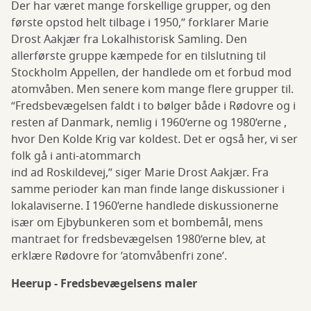
Der har været mange forskellige grupper, og den
første opstod helt tilbage i 1950,” forklarer Marie
Drost Aakjær fra Lokalhistorisk Samling. Den
allerførste gruppe kæmpede for en tilslutning til
Stockholm Appellen, der handlede om et forbud mod
atomvåben. Men senere kom mange flere grupper til.
“Fredsbevægelsen faldt i to bølger både i Rødovre og i
resten af Danmark, nemlig i 1960’erne og 1980’erne ,
hvor Den Kolde Krig var koldest. Det er også her, vi ser
folk gå i anti-atommarch
ind ad Roskildevej,” siger Marie Drost Aakjær. Fra
samme perioder kan man finde lange diskussioner i
lokalaviserne. I 1960’erne handlede diskussionerne
især om Ejbybunkeren som et bombemål, mens
mantraet for fredsbevægelsen 1980’erne blev, at
erklære Rødovre for ’atomvåbenfri zone’.
Heerup - Fredsbevægelsens maler