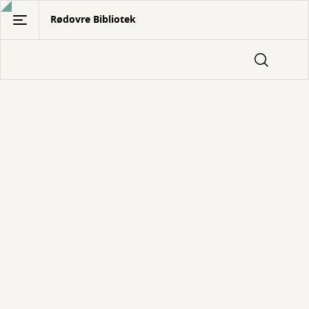
Gå
Rødovre Bibliotek
til
hovedindhold