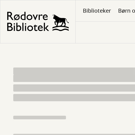
Gå
Biblioteker
Børn o
til
hovedindhold