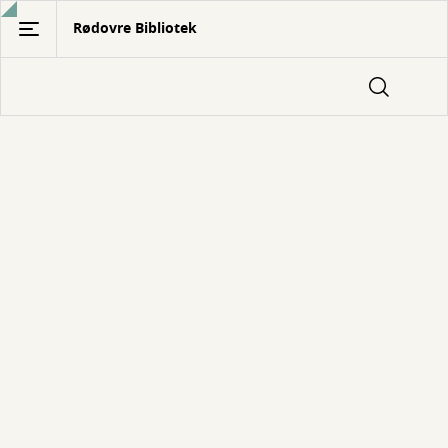
Gå
Rødovre Bibliotek
til
hovedindhold