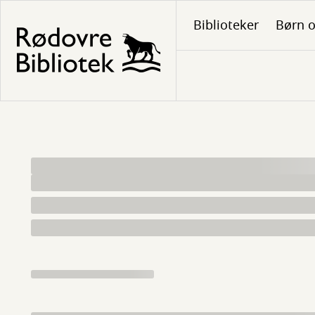
Gå
Biblioteker
Børn o
til
hovedindhold