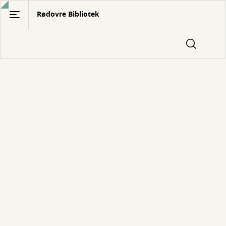
Gå
Rødovre Bibliotek
til
hovedindhold