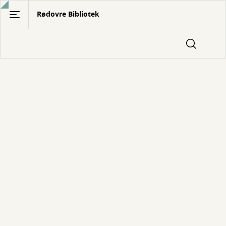
Gå
Rødovre Bibliotek
til
hovedindhold