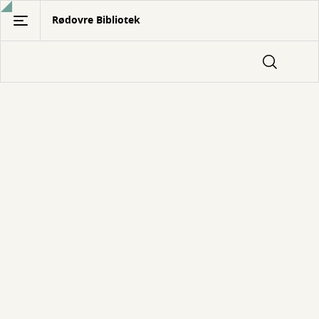
Gå
Rødovre Bibliotek
til
hovedindhold