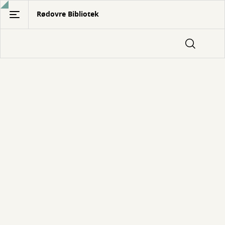
Gå
Rødovre Bibliotek
til
hovedindhold