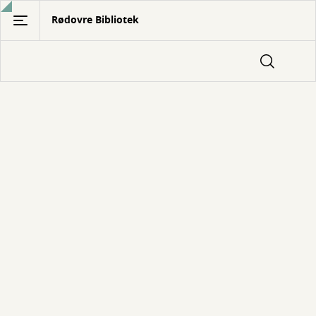
Gå
Rødovre Bibliotek
til
hovedindhold