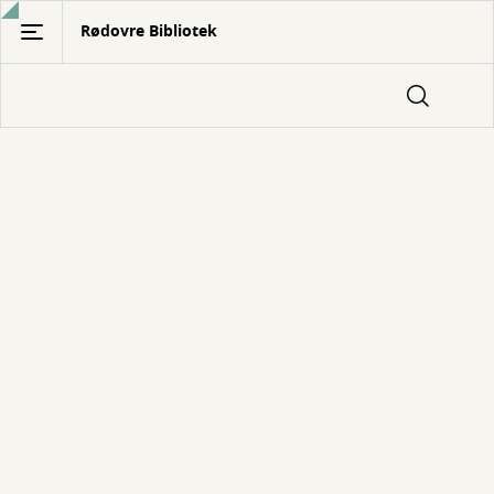
Gå
Rødovre Bibliotek
til
hovedindhold