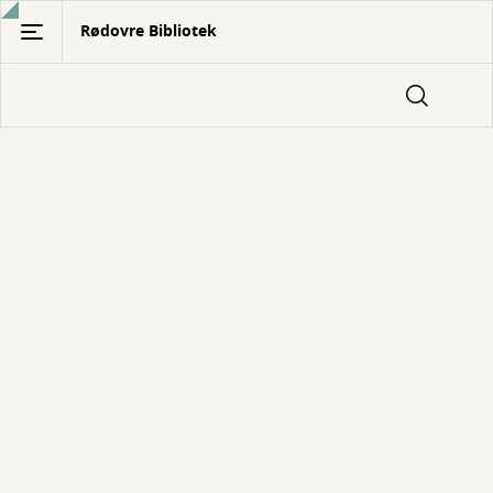
Gå
Rødovre Bibliotek
til
hovedindhold