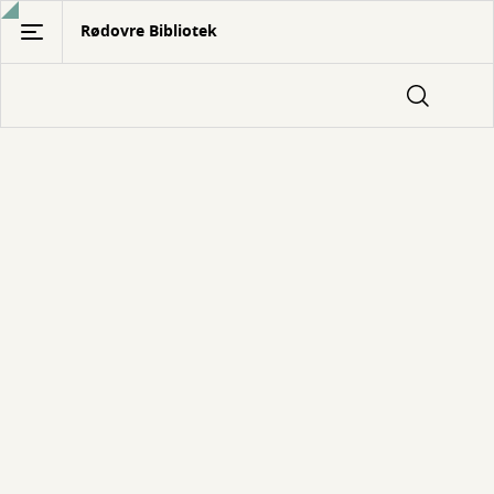
Gå
Rødovre Bibliotek
til
hovedindhold