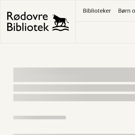
Gå
Biblioteker
Børn o
til
hovedindhold