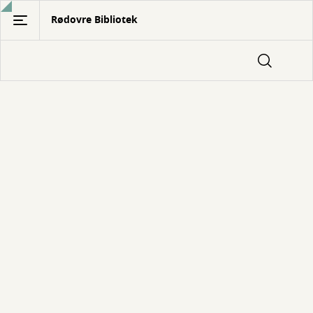
Gå
Rødovre Bibliotek
til
hovedindhold