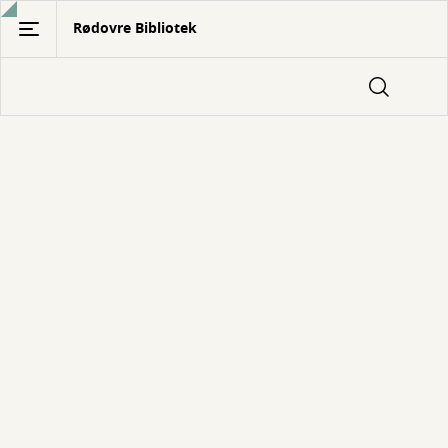
Gå
Rødovre Bibliotek
til
hovedindhold