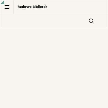
Gå
Rødovre Bibliotek
til
hovedindhold