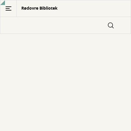
Gå
Rødovre Bibliotek
til
hovedindhold