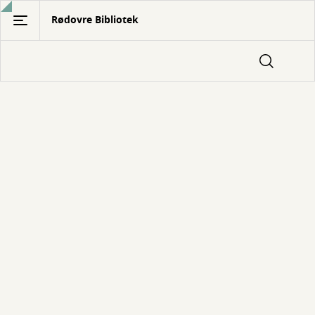
Gå
Rødovre Bibliotek
til
hovedindhold