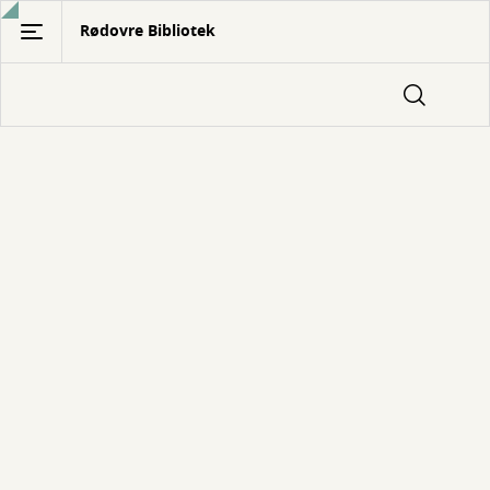
Gå
Rødovre Bibliotek
til
hovedindhold