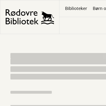
Gå
Biblioteker
Børn o
til
hovedindhold