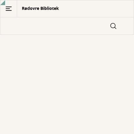
Gå
Rødovre Bibliotek
til
hovedindhold