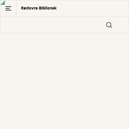
Gå
Rødovre Bibliotek
til
hovedindhold