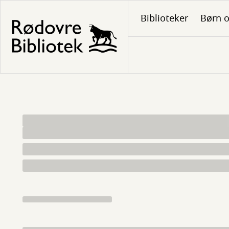
Gå
Biblioteker
Børn o
til
hovedindhold