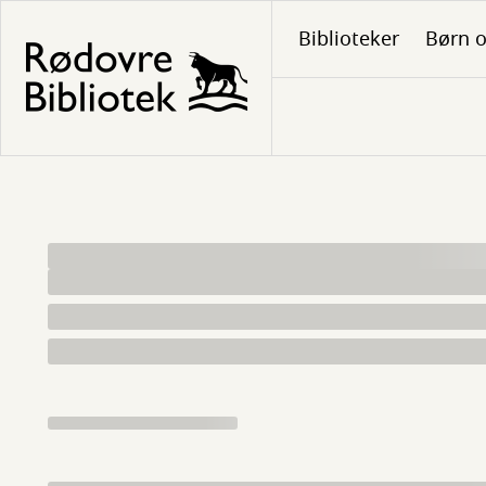
Gå
Biblioteker
Børn o
til
hovedindhold