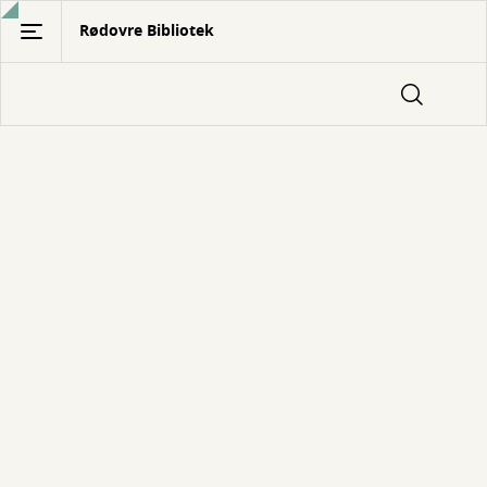
Gå
Rødovre Bibliotek
til
hovedindhold