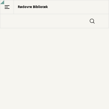
Gå
Rødovre Bibliotek
til
hovedindhold