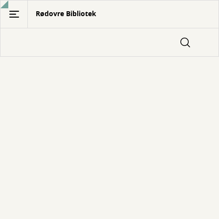
Gå
Rødovre Bibliotek
til
hovedindhold