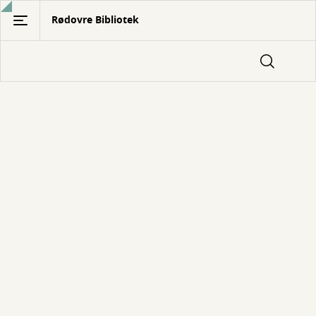
Gå
Rødovre Bibliotek
til
hovedindhold