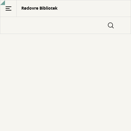
Gå
Rødovre Bibliotek
til
hovedindhold