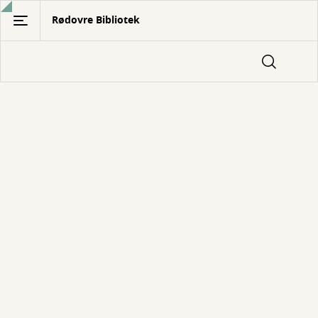
Gå
Rødovre Bibliotek
til
hovedindhold