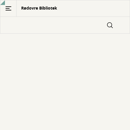
Gå
Rødovre Bibliotek
til
hovedindhold