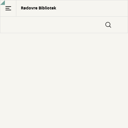
Gå
Rødovre Bibliotek
til
hovedindhold