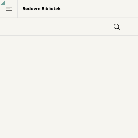
Gå
Rødovre Bibliotek
til
hovedindhold