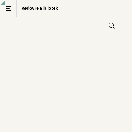
Gå
Rødovre Bibliotek
til
hovedindhold