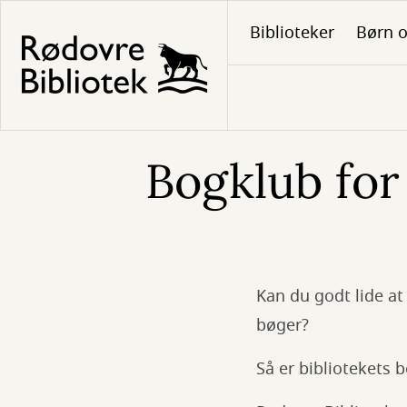
Gå
Biblioteker
Børn o
til
hovedindhold
Bogklub for
Kan du godt lide a
bøger?
Så er bibliotekets 