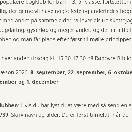
populære bogklub for børn i 3.-5. klasse, fortsætter i
ig, der gerne vil have nogle fede og anderledes bog
 med andre på samme alder. Vi laver alt fra skattejag
ogdating, gyserløb og meget andet, og der er altid 
bben og man får plads efter først til mølle princippet
ver anden tirsdag kl. 15.30-17.30 på Rødovre Biblio
ssæson 2026:
8. september, 22. september, 6. oktober
vember og 1. december
klubben:
Hvis du har lyst til at være med så send en s
739
. Skriv navn og alder. Du er først tilmeldt, når d