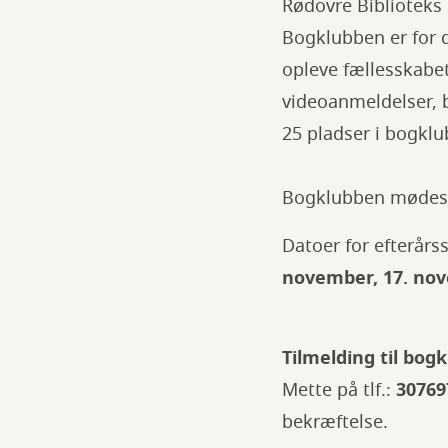
Rødovre Biblioteks 
Bogklubben er for d
opleve fællesskabet
videoanmeldelser, b
25 pladser i bogklu
Bogklubben mødes h
Datoer for efterår
november, 17. no
Tilmelding til bog
Mette på tlf.:
30769
bekræftelse.