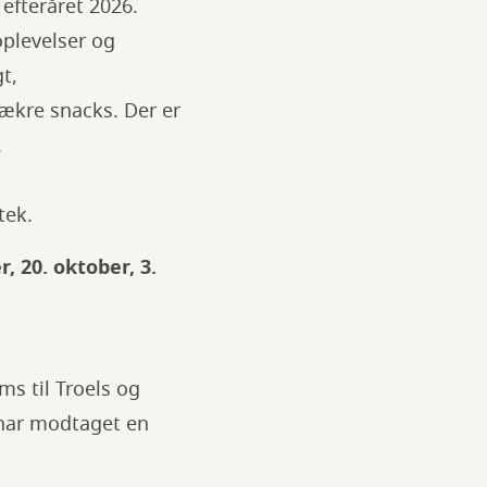
 efteråret 2026.
oplevelser og
t,
lækre snacks. Der er
.
tek.
, 20. oktober, 3.
ms til Troels og
u har modtaget en